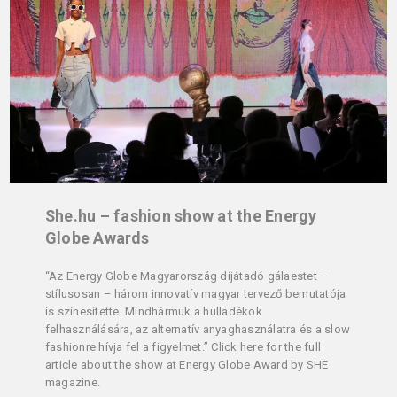
She.hu – fashion show at the Energy
Globe Awards
“Az Energy Globe Magyarország díjátadó gálaestet –
stílusosan – három innovatív magyar tervező bemutatója
is színesítette. Mindhármuk a hulladékok
felhasználására, az alternatív anyaghasználatra és a slow
fashionre hívja fel a figyelmet.” Click here for the full
article about the show at Energy Globe Award by SHE
magazine.